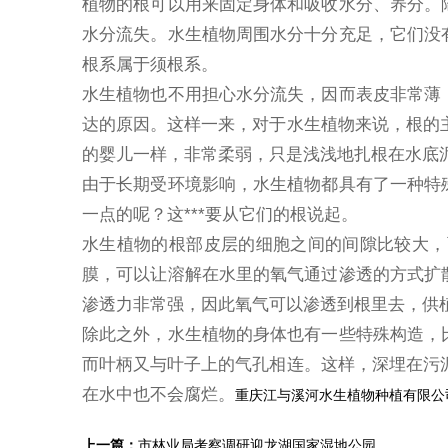
植物的根可以用来固定身体和吸收水分、养分。
水分流失。水生植物周围水分十分充足，它们没
根系属于须根系。
水生植物也不用担心水分流失，因而表皮非常薄
达的原因。这样一来，对于水生植物来说，根的主
的婴儿一样，非常柔弱，只是浅浅地扎根在水底
由于长期受环境影响，水生植物都具有了一种特
一点的呢？这***要从它们的根说起。
水生植物的根部皮层的细胞之间的间隙比较大，
膜，可以让溶解在水里的氧气通过渗透的方式扩
渗透力非常强，因此氧气可以渗透到根里去，供
除此之外，水生植物的身体也有一些特殊构造，
而叶柄又与叶子上的气孔相连。这样，深埋在污泥
在水中也不会腐烂。
重庆江与溪河水生植物种植有限公
上一篇：
市林业局考察调研迎龙湖国家湿地公园